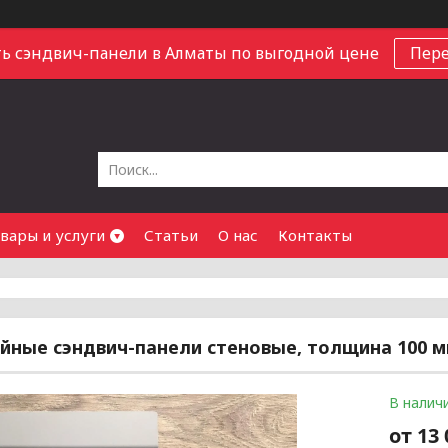
ь сэндвич-панели в Алматы по выгодной цене
Пер
вары и услуги
Статьи
О нас
Контакты
йные сэндвич-панели стеновые, толщина 100 
В налич
от
13 