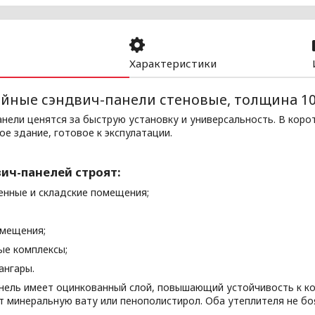
Характеристики
ойные сэндвич-панели стеновые, толщина 1
нели ценятся за быструю установку и универсальность. В коро
е здание, готовое к экспулатации.
ич-панелей строят:
енные и складские помещения;
омещения;
ые комплексы;
 ангары.
нель имеет оцинкованный слой, повышающий устойчивость к ко
т минеральную вату или пенополистирол. Оба утеплителя не б