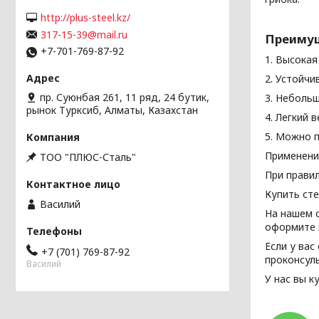
http://plus-steel.kz/
317-15-39@mail.ru
Преимущ
+7-701-769-87-92
1. Высокая
2. Устойч
пр. Суюнбая 261, 11 ряд, 24 бутик,
3. Неболь
рынок Турксиб, Алматы, Казахстан
4. Легкий 
5. Можно п
Применени
ТОО "ПЛЮС-Сталь"
При правил
Купить сте
Василий
На нашем 
оформите з
Если у вас
+7 (701) 769-87-92
проконсул
Василий
У нас вы к