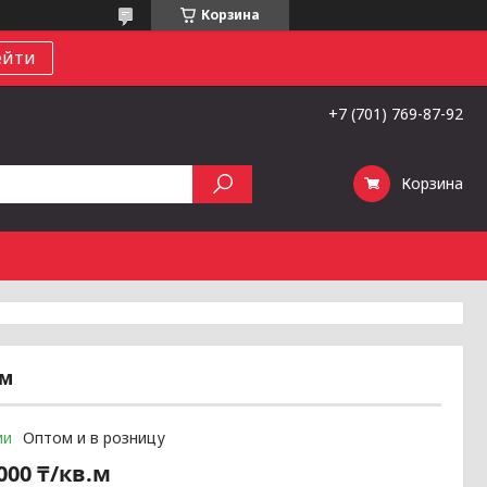
Корзина
ейти
+7 (701) 769-87-92
Корзина
мм
ии
Оптом и в розницу
000 ₸/кв.м