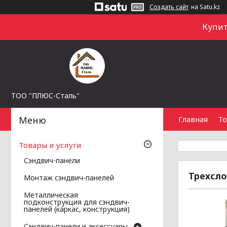
Создать сайт
на Satu.kz
Купит
ТОО "ПЛЮС-Сталь"
Главная
То
Товары и услуги
Сэндвич-панели
Трехсло
Монтаж сэндвич-панелей
Металлическая
подконструкция для сэндвич-
панелей (каркас, конструкция)
Сэндвич-панели и аксессуары