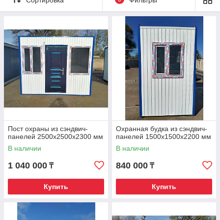
панелей – отличное решение для обеспечения
безопасности вашего объекта в Алматы. Наши посты
охраны, включая охранную будку или КПП
(контрольно-пропускной пункт), изготовлены с
использованием качественных материалов,
обеспечивая прочность и долговечность.
Особенности постов охраны:
Будки 2 размеров: 1500х1500х2200 мм
и 2500х2500х2300 мм, со стенами и крышей из
декоративной панели (сайдинг), утепленных
минеральной плитой толщиной 100 мм,
обеспечивает надежную защиту.
Пост охраны из сэндвич-
Охранная будка из сэндвич-
панелей 2500х2500х2300 мм
панелей 1500х1500х2200 мм
Утепленный пол из минеральной плиты,
В наличии
В наличии
покрытый ДСП и стандартным линолеумом,
обеспечивает комфорт.
1 040 000
840 000
₸
₸
Металлическая дверь стандартного
утепленного размера 860х2000 мм и окно из
Купить
Купить
ПВХ размером 800х900 мм обеспечивают
безопасность и удобство использования.
Электрическое обеспечение включает