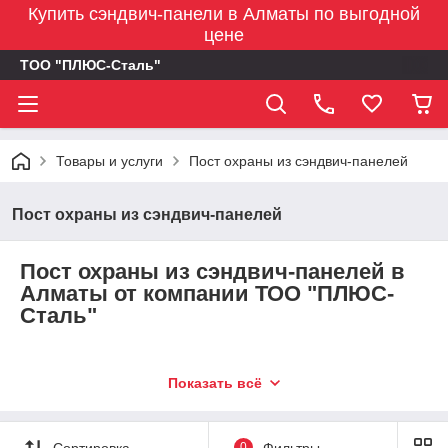
Купить сэндвич-панели в Алматы по выгодной
цене
ТОО "ПЛЮС-Сталь"
Товары и услуги
Пост охраны из сэндвич-панелей
Пост охраны из сэндвич-панелей
Пост охраны из сэндвич-панелей в
Алматы от компании ТОО "ПЛЮС-
Сталь"
Заказать и обеспечить безопасность вашего
Показать всё
объекта
Компания ТОО 'ПЛЮС-Сталь' предлагает вам
современные и надежные посты охраны из сэндвич-
Сортировка
0
Фильтры