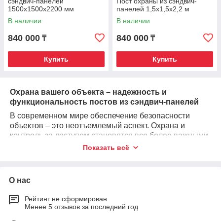
сэндвич-панелей
Пост охраны из сэндвич-
1500х1500х2200 мм
панелей 1,5х1,5х2,2 м
В наличии
В наличии
840 000
840 000
₸
₸
Купить
Купить
Охрана вашего объекта – надежность и
функциональность постов из сэндвич-панелей
В современном мире обеспечение безопасности
объектов – это неотъемлемый аспект. Охрана и
контроль за доступом становятся все более важными
элементами для различных промышленных,
Показать всё
коммерческих и жилых объектов. Посты охраны,
охранные будки и КПП изготавливаются с
использованием инновационных материалов, таких
О нас
как сэндвич-панели, чтобы обеспечить надежность и
функциональность в решении задач безопасности.
Рейтинг не сформирован
Менее 5 отзывов за последний год
Охранная будка – функциональный элемент
безопасности