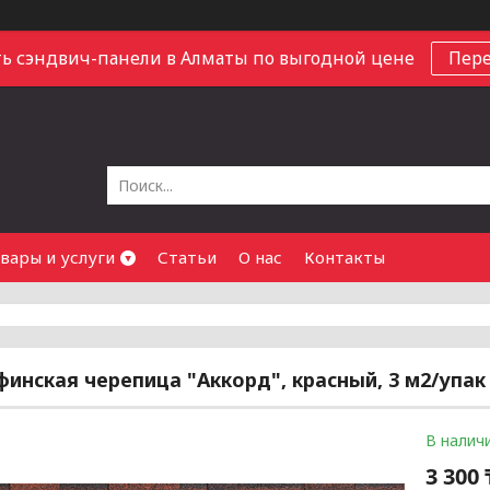
ь сэндвич-панели в Алматы по выгодной цене
Пер
вары и услуги
Статьи
О нас
Контакты
финская черепица "Аккорд", красный, 3 м2/упак
В налич
3 300