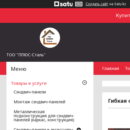
Создать сайт
на Satu.kz
Купит
ТОО "ПЛЮС-Сталь"
Главная
То
Товары и услуги
Сэндвич-панели
Гибкая 
Монтаж сэндвич-панелей
Металлическая
подконструкция для сэндвич-
панелей (каркас, конструкция)
Сэндвич-панели и аксессуары