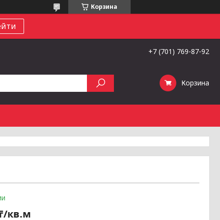
Корзина
ейти
+7 (701) 769-87-92
Корзина
ии
 ₸/кв.м