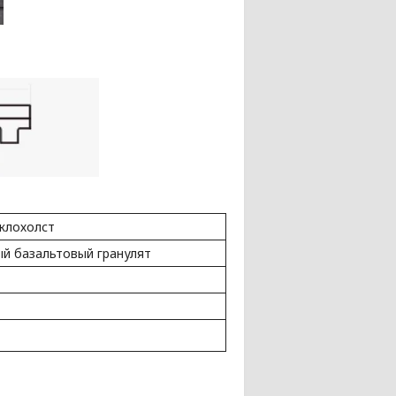
клохолст
й базальтовый гранулят