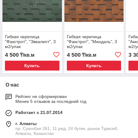
Гибкая черепица
Гибкая черепица
Гибк
"Факстрот", "Эвкалипт", 3
"Факстрот", "Миндаль", 3
"Акк
м2/упак
м2/упак
м2/у
4 500
4 500
3 3
₸/кв.м
₸/кв.м
Купить
Купить
О нас
Рейтинг не сформирован
Менее 5 отзывов за последний год
Работает с 21.07.2014
г. Алматы
пр. Суюнбая 261, 11 ряд, 24 бутик, рынок Турксиб,
Алматы, Казахстан