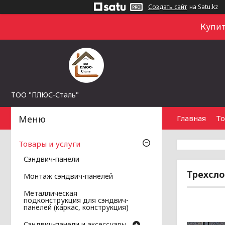
Создать сайт
на Satu.kz
Купит
ТОО "ПЛЮС-Сталь"
Главная
То
Товары и услуги
Сэндвич-панели
Трехсло
Монтаж сэндвич-панелей
Металлическая
подконструкция для сэндвич-
панелей (каркас, конструкция)
Сэндвич-панели и аксессуары