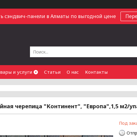
ь сэндвич-панели в Алматы по выгодной цене
Пер
вары и услуги
Статьи
О нас
Контакты
йная черепица "Континент", "Европа",1,5 м2/уп
Под зак
Отпр