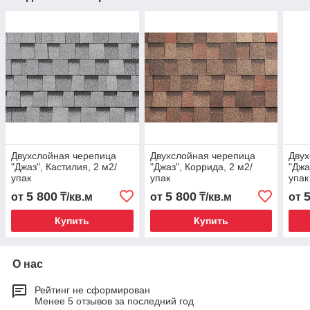
Двухслойная черепица
Двухслойная черепица
Двух
"Джаз", Кастилия, 2 м2/
"Джаз", Коррида, 2 м2/
"Джа
упак
упак
упак
5 800
5 800
от
₸/кв.м
от
₸/кв.м
от
Купить
Купить
О нас
Рейтинг не сформирован
Менее 5 отзывов за последний год