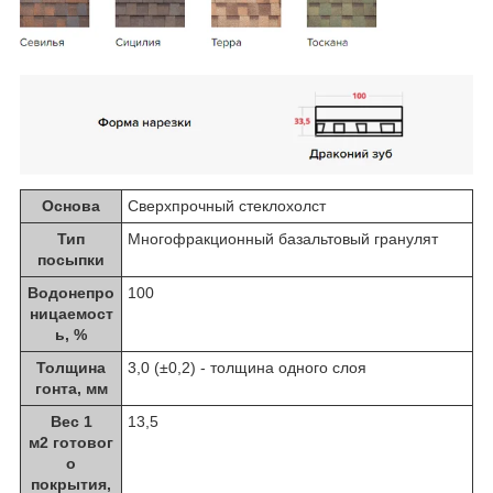
Основа
Сверхпрочный стеклохолст
Тип
Многофракционный базальтовый гранулят
посыпки
Водонепро
100
ницаемост
ь, %
Толщина
3,0 (±0,2) - толщина одного слоя
гонта, мм
Вес 1
13,5
м
2
готовог
о
покрытия,