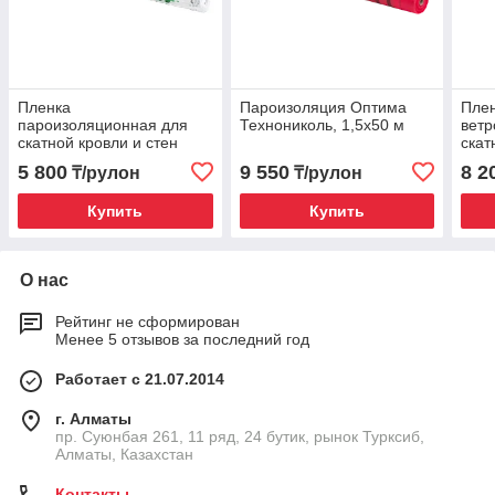
Пленка
Пароизоляция Оптима
Плен
пароизоляционная для
Технониколь, 1,5х50 м
ветр
скатной кровли и стен
скат
ТехноНИКОЛЬ 1,6х50 м
Техн
5 800
9 550
8 2
₸/рулон
₸/рулон
Купить
Купить
О нас
Рейтинг не сформирован
Менее 5 отзывов за последний год
Работает с 21.07.2014
г. Алматы
пр. Суюнбая 261, 11 ряд, 24 бутик, рынок Турксиб,
Алматы, Казахстан
Контакты