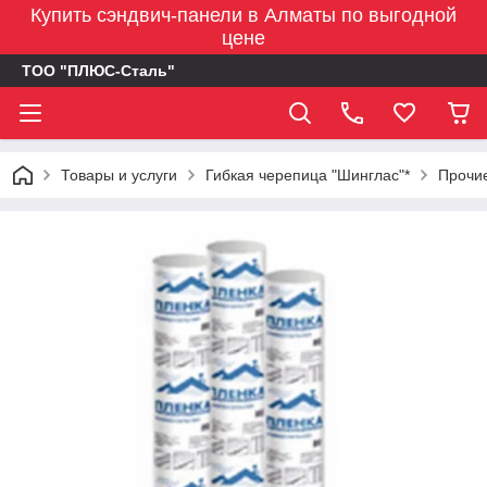
Купить сэндвич-панели в Алматы по выгодной
цене
ТОО "ПЛЮС-Сталь"
Товары и услуги
Гибкая черепица "Шинглас"*
Прочи