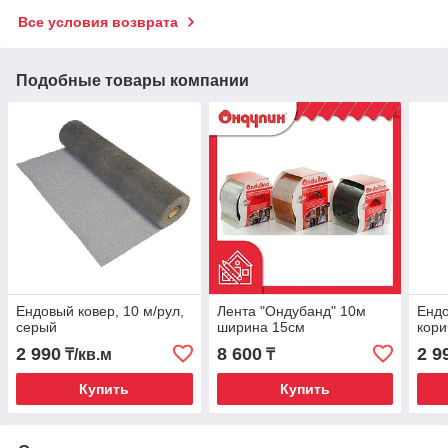
Все условия возврата
Подобные товары компании
Ендовый ковер, 10 м/рул,
Лента "Ондубанд" 10м
Ендо
серый
ширина 15см
кори
2 990
8 600
2 9
₸/кв.м
₸
Купить
Купить