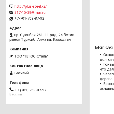
http://plus-steel.kz/
317-15-39@mail.ru
+7-701-769-87-92
пр. Суюнбая 261, 11 ряд, 24 бутик,
рынок Турксиб, Алматы, Казахстан
Мягкая 
Основ
ТОО "ПЛЮС-Сталь"
долгове
Гонты
что дел
Василий
Череп
дерева 
Бронз
основны
+7 (701) 769-87-92
Василий