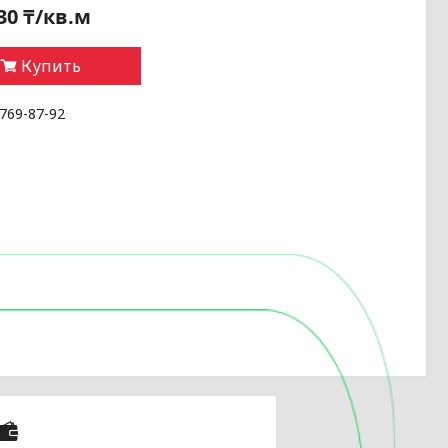
30 ₸/кв.м
Купить
 769-87-92