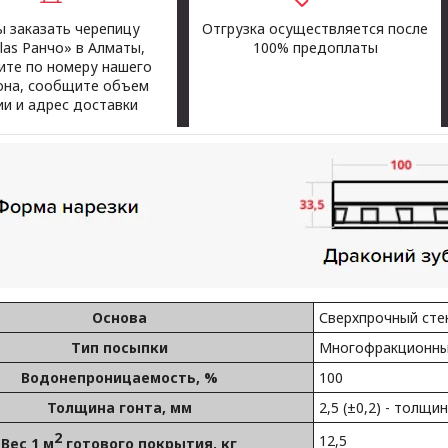
 заказать черепицу
Отгрузка осуществляется после
las Ранчо» в Алматы,
100% предоплаты
ите по номеру нашего
она, сообщите объем
ии и адрес доставки
Основа
Сверхпрочный сте
Тип посыпки
Многофракционный
Водонепроницаемость, %
100
Толщина гонта, мм
2,5 (±0,2) - толщи
2
12,5
Вес 1 м
готового покрытия, кг