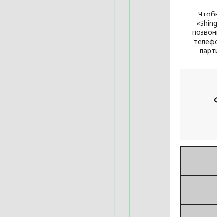
Чтобы
«Shing
позвон
телеф
парт