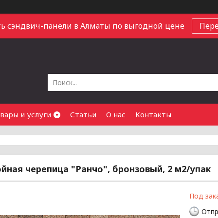
ь сэндвич-панели в Алматы по выгодной цене
Пер
вары и услуги
Статьи
О нас
Контакты
йная черепица "Ранчо", бронзовый, 2 м2/упак
Под зак
Отпр