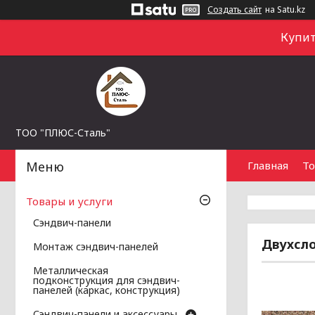
Создать сайт
на Satu.kz
Купит
ТОО "ПЛЮС-Сталь"
Главная
То
Товары и услуги
Сэндвич-панели
Двухсло
Монтаж сэндвич-панелей
Металлическая
подконструкция для сэндвич-
панелей (каркас, конструкция)
Сэндвич-панели и аксессуары