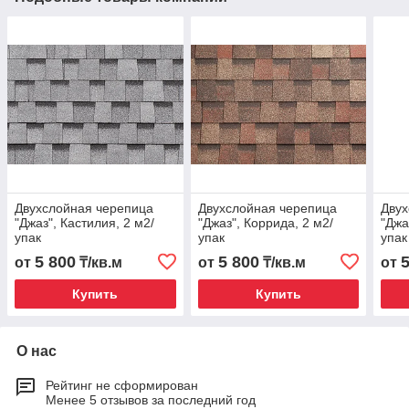
Двухслойная черепица
Двухслойная черепица
Двух
"Джаз", Кастилия, 2 м2/
"Джаз", Коррида, 2 м2/
"Джа
упак
упак
упак
5 800
5 800
от
₸/кв.м
от
₸/кв.м
от
Купить
Купить
О нас
Рейтинг не сформирован
Менее 5 отзывов за последний год