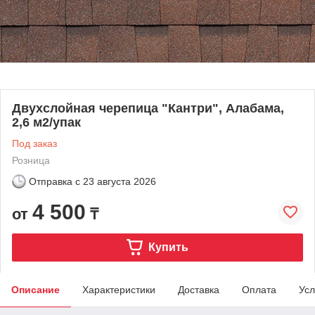
Двухслойная черепица "Кантри", Алабама,
2,6 м2/упак
Под заказ
Розница
Отправка с
23 августа 2026
4 500
от
₸
Купить
Описание
Характеристики
Доставка
Оплата
Усл