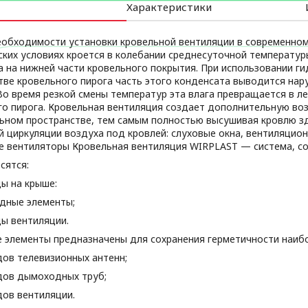
Характеристики
еобходимости установки кровельной вентиляции в современном
ских условиях кроется в колебании среднесуточной температур
а на нижней части кровельного покрытия. При использовании г
тве кровельного пирога часть этого конденсата выводится нар
Во время резкой смены температур эта влага превращается в л
го пирога. Кровельная вентиляция создает дополнительную во
ьном пространстве, тем самым полностью высушивая кровлю зд
 циркуляции воздуха под кровлей: слуховые окна, вентиляцион
е вентиляторы Кровельная вентиляция WIRPLAST — система, со
сятся:
ы на крыше:
дные элементы;
ы вентиляции.
 элементы предназначены для сохранения герметичности наибо
ов телевизионных антенн;
ов дымоходных труб;
ов вентиляции.