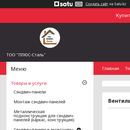
Создать сайт
на Satu.kz
Купит
ТОО "ПЛЮС-Сталь"
Главная
То
Товары и услуги
Сэндвич-панели
Вентил
Монтаж сэндвич-панелей
Металлическая
подконструкция для сэндвич-
панелей (каркас, конструкция)
Сэндвич-панели и аксессуары