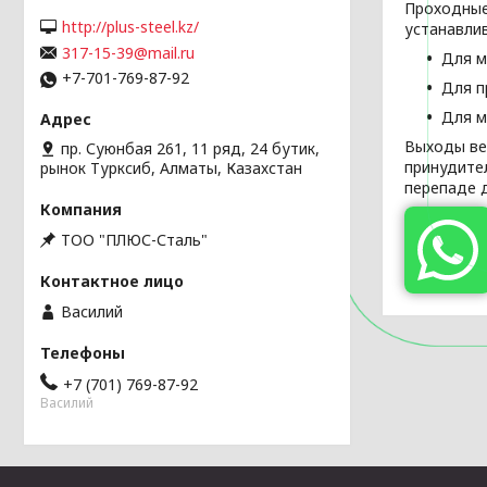
Проходные
http://plus-steel.kz/
устанавли
317-15-39@mail.ru
Для м
+7-701-769-87-92
Для п
Для м
Выходы ве
пр. Суюнбая 261, 11 ряд, 24 бутик,
принудите
рынок Турксиб, Алматы, Казахстан
перепаде 
ТОО "ПЛЮС-Сталь"
Василий
+7 (701) 769-87-92
Василий