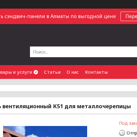
ь сэндвич-панели в Алматы по выгодной цене
Пер
вары и услуги
Статьи
О нас
Контакты
ь вентиляционный К51 для металлочерепицы
Под зак
Отпр