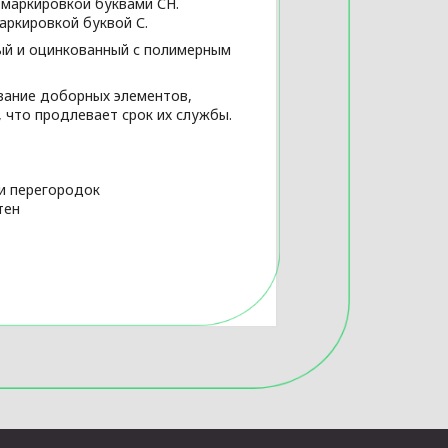
 маркировкой буквами СН.
аркировкой буквой С.
ный и оцинкованный с полимерным
вание доборных элементов,
то продле­вает срок их службы.
 и перегородок
стен