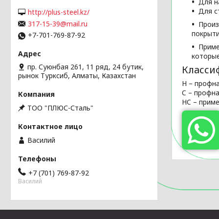
Для н
Для с
http://plus-steel.kz/
317-15-39@mail.ru
Произ
покрыти
+7-701-769-87-92
Приме
которые
пр. Суюнбая 261, 11 ряд, 24 бутик,
Класси
рынок Турксиб, Алматы, Казахстан
H – профн
C – профн
HC – приме
ТОО "ПЛЮС-Сталь"
Василий
+7 (701) 769-87-92
Василий