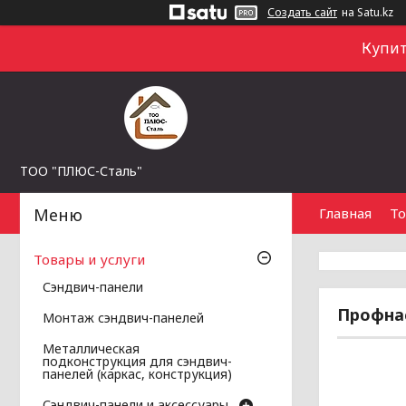
Создать сайт
на Satu.kz
Купит
ТОО "ПЛЮС-Сталь"
Главная
То
Товары и услуги
Сэндвич-панели
Профна
Монтаж сэндвич-панелей
Металлическая
подконструкция для сэндвич-
панелей (каркас, конструкция)
Сэндвич-панели и аксессуары