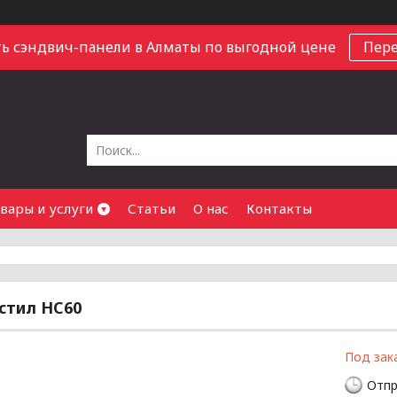
ь сэндвич-панели в Алматы по выгодной цене
Пер
вары и услуги
Статьи
О нас
Контакты
стил НС60
Под зак
Отпр