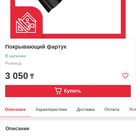
Покрывающий фартук
В наличии
Розница
3 050
₸
Купить
Описание
Характеристики
Доставка
Оплата
Усл
Описание