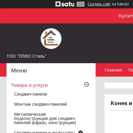
Создать сайт
на Satu.kz
Купит
ТОО "ПЛЮС-Сталь"
Главная
То
Товары и услуги
Сэндвич-панели
Конек и
Монтаж сэндвич-панелей
Металлическая
подконструкция для сэндвич-
панелей (каркас, конструкция)
Сэндвич-панели и аксессуары