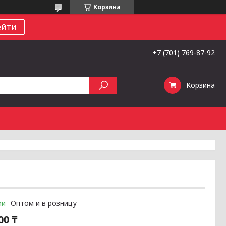
Корзина
ейти
+7 (701) 769-87-92
Корзина
ии
Оптом и в розницу
00 ₸