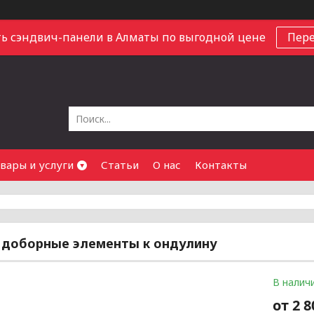
ь сэндвич-панели в Алматы по выгодной цене
Пер
вары и услуги
Статьи
О нас
Контакты
 доборные элементы к ондулину
В налич
от
2 8