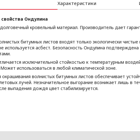
Характеристики
 свойства Ондулина
 долговечный кровельный материал. Производитель дает гаран
волнистых битумных листов входят только экологически чистые
не используется асбест. Безопасность Ондулина подтвержден
тами.
тличается исключительной стойкостью к температурным воздей
. Может использоваться в любой климатической зоне.
я окрашивания волнистых битумных листов обеспечивает устой
летовых лучей. Незначительное выгорание возникает лишь в те
осле выпадения дождя цвет стабилизируется.