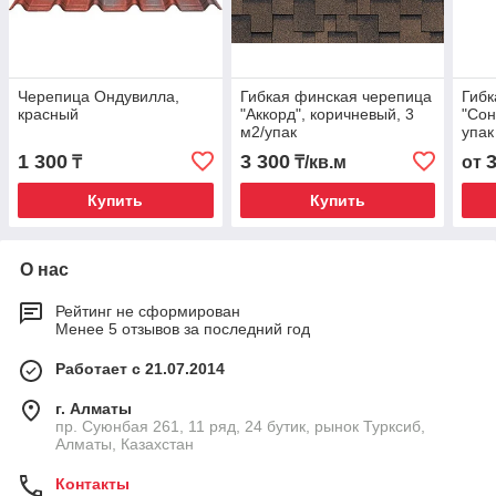
Черепица Ондувилла,
Гибкая финская черепица
Гибк
красный
"Аккорд", коричневый, 3
"Сон
м2/упак
упак
1 300
3 300
₸
₸/кв.м
от
Купить
Купить
О нас
Рейтинг не сформирован
Менее 5 отзывов за последний год
Работает с 21.07.2014
г. Алматы
пр. Суюнбая 261, 11 ряд, 24 бутик, рынок Турксиб,
Алматы, Казахстан
Контакты