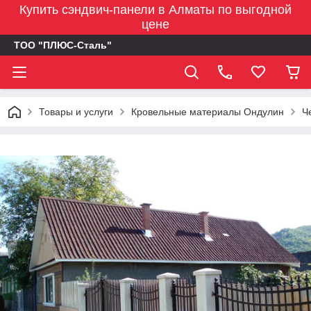
Купить сэндвич-панели в Алматы по выгодной
цене
ТОО "ПЛЮС-Сталь"
Товары и услуги
Кровельные материалы Ондулин
Ч